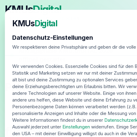
KMUs
Digital
EIN SERVICE DER AGENTUR LIFE DESIGN
KMUs
Digital
Datenschutz-Einstellungen
Wir respektieren deine Privatsphäre und geben dir die volle 
Antragsphase KMU.DIGITAL 2026
offiziell gestartet
Wir verwenden Cookies. Essenzielle Cookies sind für den Be
Statistik und Marketing setzen wir nur mit deiner Zustimmu
alt bist und deine Zustimmung zu optionalen Services geb
Professionell geplant.
deine Erziehungsberechtigten um Erlaubnis bitten. Wir ve
andere Technologien auf unserer Website. Einige von ihnen
andere uns helfen, diese Website und deine Erfahrung zu v
Bis zu 9.000 €
Personenbezogene Daten können verarbeitet werden (z.B. I
Zuschuss
personalisierte Anzeigen und Inhalte oder die Messung von
Weitere Informationen findest du in unserer
Datenschutzerk
Auswahl jederzeit unter
Einstellungen
widerrufen. Einige Ser
für dein Projekt.
den USA – mit deiner Einwilligung willigst du auch in die Ve