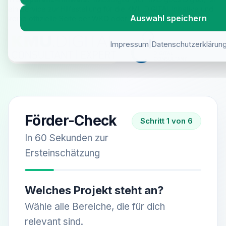
Meta
Speichert und verfolgt Besuche über
ein Service zur Hilfestellung für die KMU.DIGITAL Initiative und
_fbp
Platforms
hinweg (Meta Pixel)
Auswahl speichern
keine offizielle Seite der WKO oder des Bundesministeriums.
Meta
Ermöglicht die Anzeige von personalis
fr
Platforms
Werbung auf Facebook
Impressum
|
Datenschutzerklärun
Förder-Check
Schritt
1
6
In 60 Sekunden zur
Ersteinschätzung
Welches Projekt steht an?
Wähle alle Bereiche, die für dich
relevant sind.