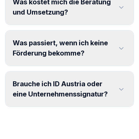
Was kostet mich die Beratung
Zielsetzung. Auf dieser Basis bereiten wir
und Umsetzung?
die Einreichung vor und setzen das
Projekt nach Förderzusage um.
Die Kosten richten sich nach
Projektumfang und gewählten
Was passiert, wenn ich keine
Maßnahmen. Du erhältst vor Start eine
Förderung bekomme?
transparente Einschätzung, inklusive
realistischer Förderhöhe und
Dann entscheidest du frei, ob du das
Kostenrahmen.
Projekt trotzdem umsetzen möchtest. Der
Brauche ich ID Austria oder
Förder-Check und das Erstgespräch
eine Unternehmenssignatur?
dienen genau dazu, die Ausgangslage
vorab sauber einzuschätzen.
Nein, für die Einreichung ist kein ID Austria
erforderlich. Welche Daten und Zugänge
du brauchst, klären wir frühzeitig und