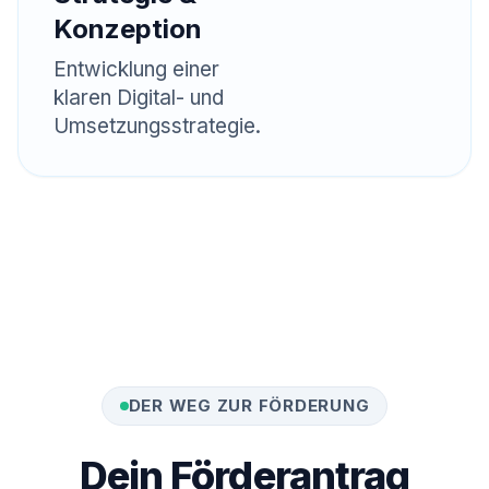
Konzeption
n Up
Entwicklung einer
klaren Digital- und
Umsetzungsstrategie.
Sponsored
Sign Up
DER WEG ZUR FÖRDERUNG
Dein Förderantrag